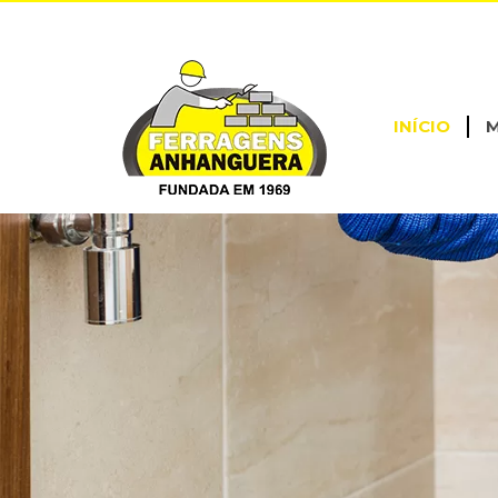
Material Hidráulico
INÍCIO
M