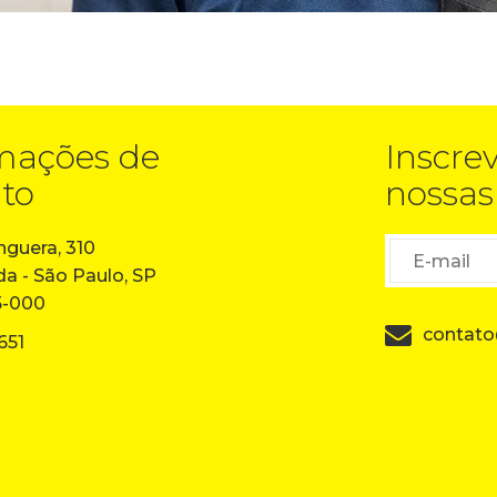
mações de
Inscre
to
nossas
guera, 310
da - São Paulo, SP
5-000
contato
651