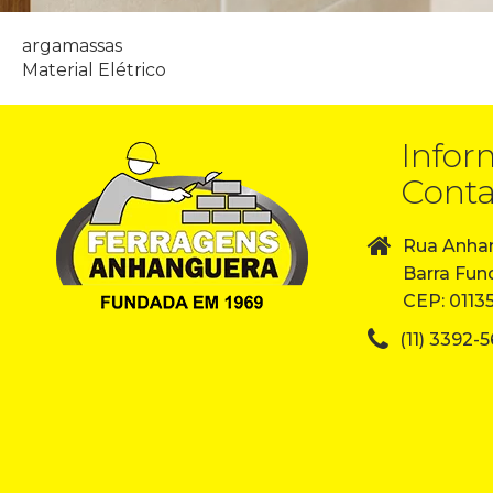
argamassas
Material Elétrico
Navegação
de
Infor
Post
Conta
Rua Anhan
Barra Fun
CEP: 0113
(11) 3392-5